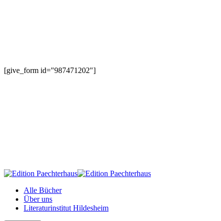
[give_form id="987471202"]
Alle Bücher
Über uns
Literaturinstitut Hildesheim