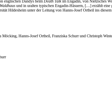
on englischen Dandys beim
Death Talk
im Engadin, von Nietzsches Wur
Waldhaus
und in uralten typischen Engadin-Häsuern, […] erzählt eine
sität Hildesheim unter der Leitung von Hanns-Josef Ortheil ins diesem
na Möcking, Hanns-Josef Ortheil, Franziska Schurr und Christoph Wint
hurr