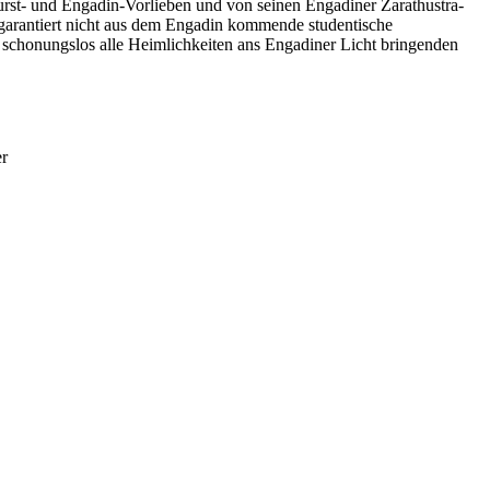
st- und Engadin-Vorlieben und von seinen Engadiner Zarathustra-
 garantiert nicht aus dem Engadin kommende studentische
 schonungslos alle Heimlichkeiten ans Engadiner Licht bringenden
er