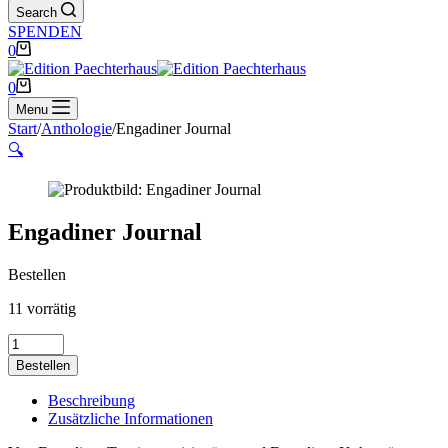
Search
SPENDEN
Warenkorb
0
Warenkorb
0
Menu
Start
/
Anthologie
/
Engadiner Journal
🔍
Engadiner Journal
Bestellen
11 vorrätig
Engadiner
Journal
Bestellen
Menge
Beschreibung
Zusätzliche Informationen