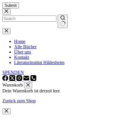
Zum
Submit
Inhalt
springen
Keine
Ergebnisse
Home
Alle Bücher
Über uns
Kontakt
Literaturinstitut Hildesheim
SPENDEN
Warenkorb
Dein Warenkorb ist derzeit leer.
Zurück zum Shop