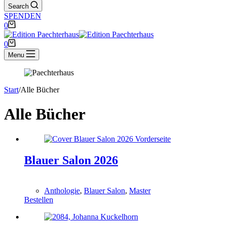
Search
SPENDEN
Warenkorb
0
Warenkorb
0
Menu
Start
/
Alle Bücher
Alle Bücher
Blauer Salon 2026
0,00
€
Anthologie
,
Blauer Salon
,
Master
Bestellen