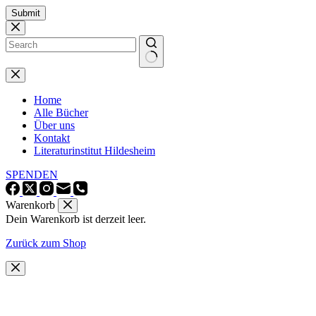
Zum
Submit
Inhalt
springen
Keine
Ergebnisse
Home
Alle Bücher
Über uns
Kontakt
Literaturinstitut Hildesheim
SPENDEN
Warenkorb
Dein Warenkorb ist derzeit leer.
Zurück zum Shop