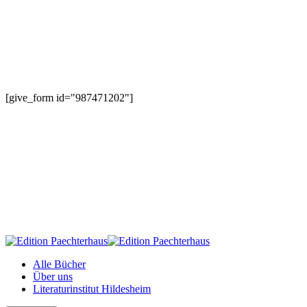
[give_form id="987471202"]
Alle Bücher
Über uns
Literaturinstitut Hildesheim