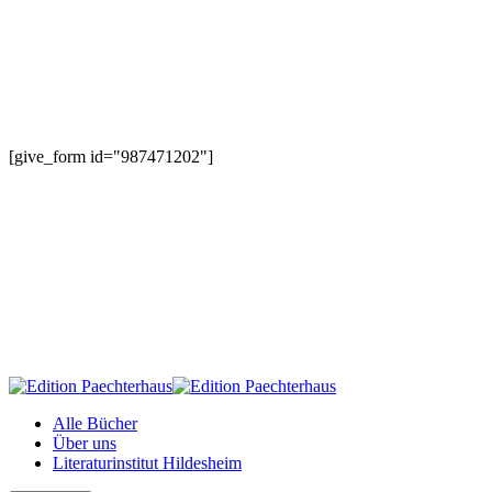
[give_form id="987471202"]
Alle Bücher
Über uns
Literaturinstitut Hildesheim