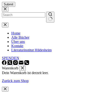
Zum
Submit
Inhalt
springen
Keine
Ergebnisse
Home
Alle Bücher
Über uns
Kontakt
Literaturinstitut Hildesheim
SPENDEN
Warenkorb
Dein Warenkorb ist derzeit leer.
Zurück zum Shop