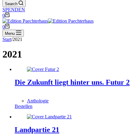
Search
SPENDEN
Warenkorb
0
Warenkorb
0
Menu
Start
/
2021
2021
Die Zukunft liegt hinter uns. Futur 2
0,00
€
Anthologie
Bestellen
Landpartie 21