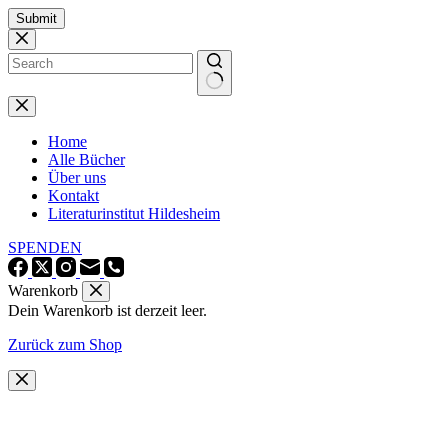
Zum
Submit
Inhalt
springen
Keine
Ergebnisse
Home
Alle Bücher
Über uns
Kontakt
Literaturinstitut Hildesheim
SPENDEN
Warenkorb
Dein Warenkorb ist derzeit leer.
Zurück zum Shop