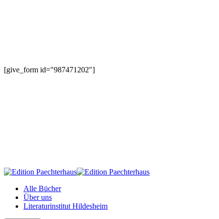
[give_form id="987471202"]
Alle Bücher
Über uns
Literaturinstitut Hildesheim