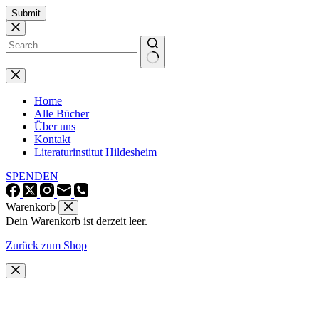
Zum
Submit
Inhalt
springen
Keine
Ergebnisse
Home
Alle Bücher
Über uns
Kontakt
Literaturinstitut Hildesheim
SPENDEN
Warenkorb
Dein Warenkorb ist derzeit leer.
Zurück zum Shop