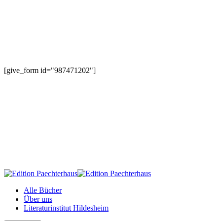
[give_form id="987471202"]
Alle Bücher
Über uns
Literaturinstitut Hildesheim