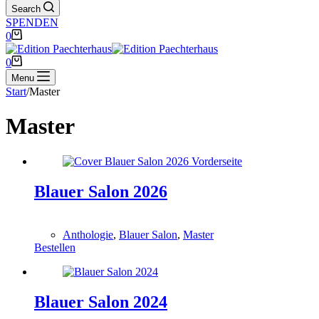
Search
SPENDEN
Warenkorb
0
Warenkorb
0
Menu
Start
/
Master
Master
Blauer Salon 2026
0,00
€
Anthologie
,
Blauer Salon
,
Master
Bestellen
Blauer Salon 2024